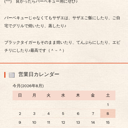
(^^) 良かったらバーベキュー用にぜひ♪
バーベキューじゃなくてもサザエは、サザエご飯にしたり、ご自
宅でグリルで焼いたり、蒸したり♪
ブラックタイガーもそのまま焼いたり、てんぷらにしたり、エビ
チリにしたり♪最高です（＾－＾）
営業日カレンダー
今月(2026年8月)
日
月
火
水
木
金
土
1
2
3
4
5
6
7
8
9
10
11
12
13
14
15