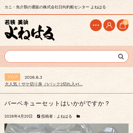
カニ・魚介類の通販の株式会社日向釣船センター よねはる
0
ブログ
2026.8.3
大人気！サケ切り身（1パック2切れ入×1...
バーベキューセットはいかがですか？
2026年4月20日
投稿者：よねはる