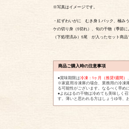
※写真はイメージです。
・紅ずわいがに むき身１パック、極みう
ケの切り身（5切れ）、旬の干物（季節に
（下処理済み）5尾 が入ったセット商品
商品ご購入時の注意事項
●賞味期限は
冷凍：1ヶ月（推奨1週間）
※家庭用冷凍庫の場合、業務用の冷凍
る可能性がございます。なるべく早め
●よねはるの干物は冷めても美味しく
す。薄いと思われる方はしょうゆ等、