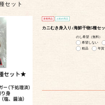
5種セット
新着商品
お勧め商品
カニむき身入り♪海鮮干物5種セ
のし希望（無料）
希望しない
粗品
年賀