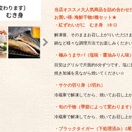
当店オススメ大人気商品を詰め合わせ
お買い得♪海鮮干物5種セット★
・紅ずわいがに むき身 1キロ
解凍後、そのままお召し上がりいただけ
鍋など様々な調理方法でお楽しみください
・極みうまサバ（塩味・醤油みりん味
目安はグリルで片面約5分ずつです。塩に
焼き加減を見ながら焼いてください☆
・サケの切り身（5切れ）
冷蔵庫で解凍してから、焼いてお召し上
・旬の干物（季節によって変わります）
冷蔵庫で解凍してから、焼いてお召し上
・ブラックタイガー（下処理済み）5尾