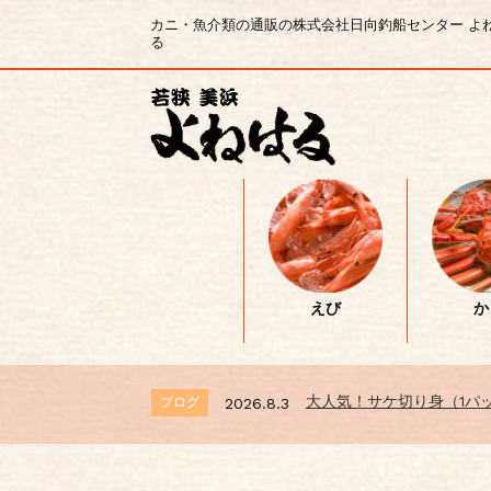
カニ・魚介類の通販の株式会社日向釣船センター よ
る
えび
か
大人気！サケ切り身（1パッ
ブログ
2026.8.3