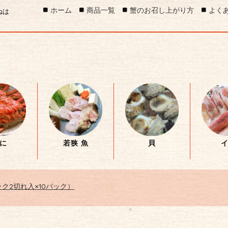
ホーム
商品一覧
蟹のお召し上がり方
よく
ねは
に
若狭 魚
貝
ク2切れ入×10パック）