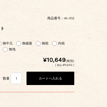
商品番号：4t-012
ット
御中元
御歳暮
御祝
内祝
無地
¥10,649
(税別)
(
¥11,500 )
税込
数量