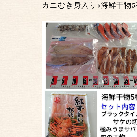
カニむき身入り♪海鮮干物