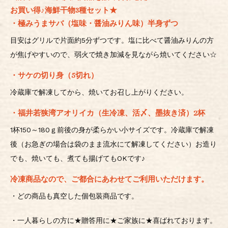
お買い得♪海鮮干物3種セット★
・極みうまサバ（塩味・醤油みりん味）半身ずつ
目安はグリルで片面約5分ずつです。塩に比べて醤油みりんの方
が焦げやすいので、弱火で焼き加減を見ながら焼いてください☆
・サケの切り身（5切れ）
冷蔵庫で解凍してから、焼いてお召し上がりください。
・福井若狭湾アオリイカ（生冷凍、活〆、墨抜き済）2杯
1杯150～180ｇ前後の身が柔らかい小サイズです。冷蔵庫で解凍
後（お急ぎの場合は袋のまま流水にて解凍してください）お造り
でも、焼いても、煮ても揚げてもOKです♪
冷凍商品なので、ご都合にあわせてご利用いただけます。
・どの商品も真空した個包装商品です。
・一人暮らしの方に★贈答用に★ご家族に★喜ばれております。