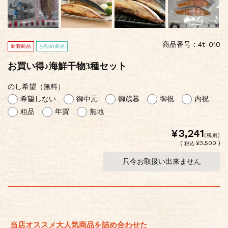
商品番号：4t-010
新着商品
お勧め商品
お買い得♪海鮮干物3種セット
のし希望（無料）
希望しない
御中元
御歳暮
御祝
内祝
粗品
年賀
無地
¥3,241
(税別)
(
¥3,500 )
税込
只今お取扱い出来ません
当店オススメ大人気商品を詰め合わせた