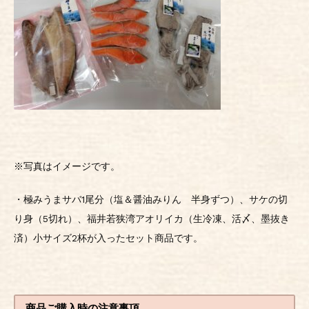
※写真はイメージです。
・極みうまサバ1尾分（塩＆醤油みりん 半身ずつ）、サケの切
り身（5切れ）、福井若狭湾アオリイカ（生冷凍、活〆、墨抜き
済）小サイズ2杯が入ったセット商品です。
商品ご購入時の注意事項