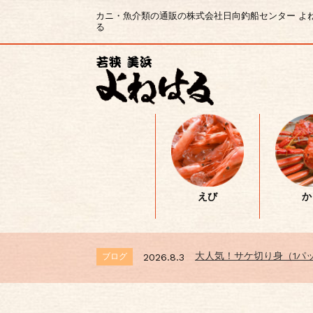
カニ・魚介類の通販の株式会社日向釣船センター よ
る
えび
か
大人気！サケ切り身（1パッ
ブログ
2026.8.3