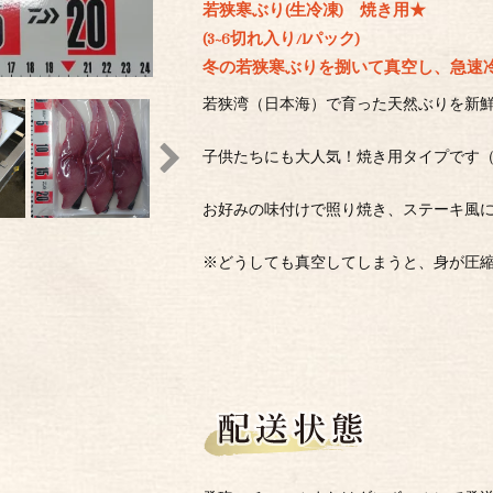
若狭寒ぶり(生冷凍) 焼き用★
(3~6切れ入り/1パック)
冬の若狭寒ぶりを捌いて真空し、急速
若狭湾（日本海）で育った天然ぶりを新
子供たちにも大人気！焼き用タイプです
お好みの味付けで照り焼き、ステーキ風
※どうしても真空してしまうと、身が圧