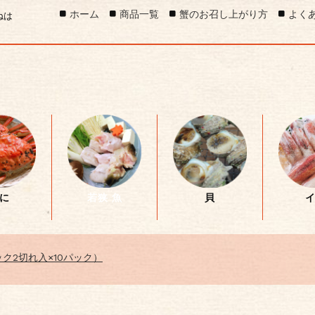
ホーム
商品一覧
蟹のお召し上がり方
よく
ねは
に
若狭 魚
貝
ク2切れ入×10パック）