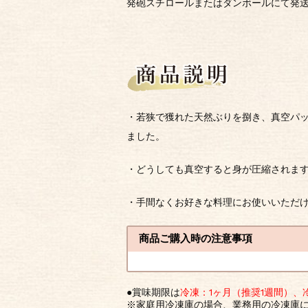
発砲スチロールまたはダンボールにて発
・若狭で獲れた天然ぶりを捌き、真空パッ
ました。
・どうしても真空すると身が圧縮されま
・手間なくお好きな料理にお使いいただけ
商品ご購入時の注意事項
●賞味期限は
冷凍：1ヶ月（推奨1週間）、
※家庭用冷凍庫の場合、業務用の冷凍庫