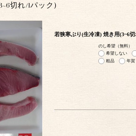
~6切れ/1パック)
若狭寒ぶり(生冷凍) 焼き用(3~6切
のし希望（無料）
希望しない
粗品
年賀