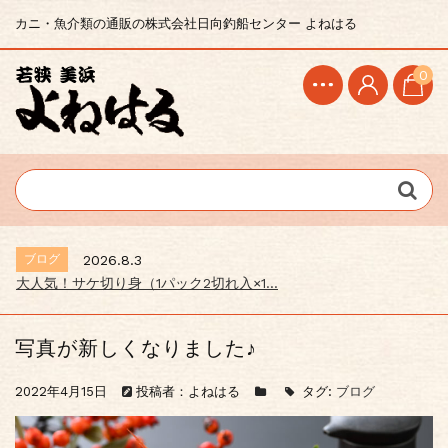
カニ・魚介類の通販の株式会社日向釣船センター よねはる
0
ブログ
2026.8.3
大人気！サケ切り身（1パック2切れ入×1...
写真が新しくなりました♪
2022年4月15日
投稿者：よねはる
タグ:
ブログ