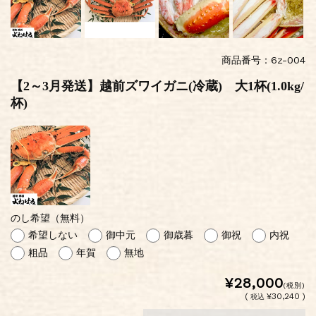
商品番号：6z-004
【2～3月発送】越前ズワイガニ(冷蔵) 大1杯(1.0kg/
杯)
のし希望（無料）
希望しない
御中元
御歳暮
御祝
内祝
粗品
年賀
無地
¥28,000
(税別)
(
¥30,240 )
税込