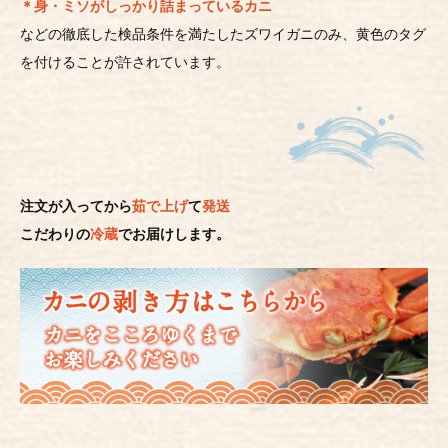
＊身・ミソがしっかり詰まっているカニ
などの徹底した検品条件を満たしたズワイガニのみ、黄色のタグ
を付けることが許されています。
注文が入ってから
茹で上げ
て
発送
こだわりの
冷蔵
でお届けします。