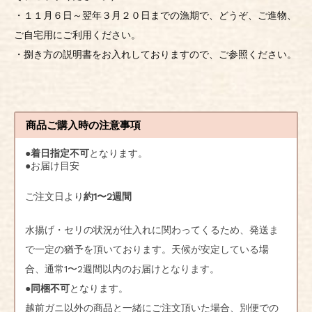
・１１月６日～翌年３月２０日までの漁期で、どうぞ、ご進物、
ご自宅用にご利用ください。
・捌き方の説明書をお入れしておりますので、ご参照ください。
商品ご購入時の注意事項
●
着日指定不可
となります。
●お届け目安
ご注文日より
約1〜2週間
水揚げ・セリの状況が仕入れに関わってくるため、発送ま
で一定の猶予を頂いております。天候が安定している場
合、通常1〜2週間以内のお届けとなります。
●
同梱不可
となります。
越前ガニ以外の商品と一緒にご注文頂いた場合、別便での