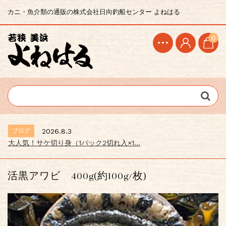
カニ・魚介類の通販の株式会社日向釣船センター よねはる
0
ブログ
2026.8.3
大人気！サケ切り身（1パック2切れ入×1...
活黒アワビ 400g(約100g/枚)