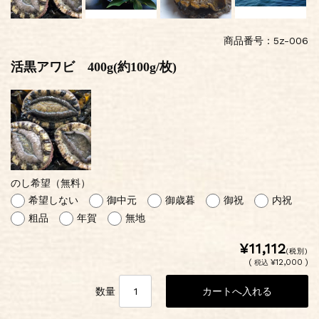
商品番号：5z-006
活黒アワビ 400g(約100g/枚)
のし希望（無料）
希望しない
御中元
御歳暮
御祝
内祝
粗品
年賀
無地
¥11,112
(税別)
(
¥12,000 )
税込
数量